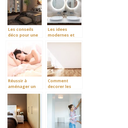
convient
Les conseils
Les idees
déco pour une
modernes et
chambre à
tendances pour
coucher cosy
bien renover et
decorer sa salle
de bain
Réussir à
Comment
aménager un
decorer les
coin nuit dans
murs de mes
un petit
differentes
appartement
pieces ?