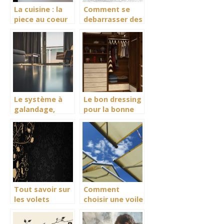
La cuisine : la
Comment se
piece au coeur
debarrasser des
de la maison
insectes chez
soi ?
Le système à
Le bon dressing
galandage,
pour la bonne
l’atout des
pièce
petits espaces
Tout savoir sur
Comment
les volets
choisir une voile
roulants
d’ombrage
ideale pour