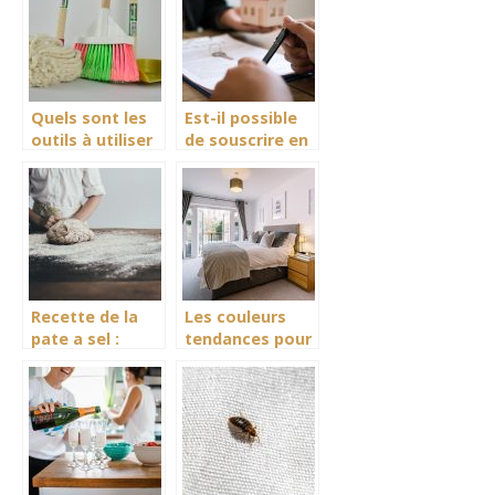
achat
Quels sont les
Est-il possible
outils à utiliser
de souscrire en
pour nettoyer
ligne à une
l’intérieur d’une
assurance
maison ?
habitation ?
Recette de la
Les couleurs
pate a sel :
tendances pour
decouvrez les
les chambres en
etapes
2021