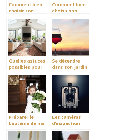
Comment bien
Comment bien
choisir son
choisir son
placard
papier peint ?
Quelles astuces
Se détendre
possibles pour
dans son Jardin
habiller ses sols
?
Préparer le
Les caméras
baptême de ma
d’inspection :
filleule
caractéristiques,
utilisations et