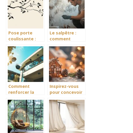
votre jardin ?
Pose porte
Le salpêtre :
coulissante :
comment
astuces
l’humidité et la
pratiques pour
ventilation
optimiser
influencent son
chaque
apparition
centimètre de
votre intérieur
Comment
Inspirez-vous
renforcer la
pour concevoir
securite de
un calendrier de
votre maison
l’Avent unique
avec un
et créatif
systeme de
videosurveillance
efficace