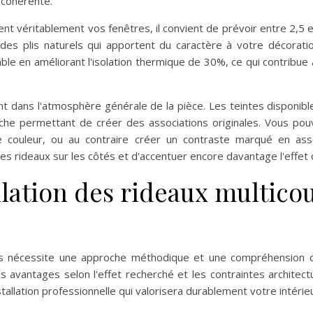
 cohérente.
 véritablement vos fenêtres, il convient de prévoir entre 2,5 et 
es plis naturels qui apportent du caractère à votre décorati
le en améliorant l'isolation thermique de 30%, ce qui contribu
t dans l'atmosphère générale de la pièce. Les teintes disponibles 
riche permettant de créer des associations originales. Vous p
 couleur, ou au contraire créer un contraste marqué en asso
s rideaux sur les côtés et d'accentuer encore davantage l'effet 
llation des rideaux multico
ches nécessite une approche méthodique et une compréhension 
es avantages selon l'effet recherché et les contraintes architec
allation professionnelle qui valorisera durablement votre intérieu