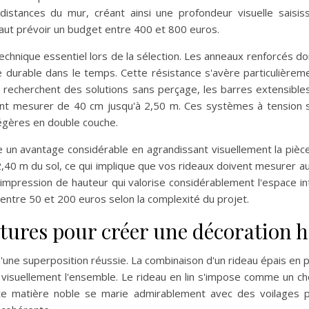
 distances du mur, créant ainsi une profondeur visuelle saisi
faut prévoir un budget entre 400 et 800 euros.
echnique essentiel lors de la sélection. Les anneaux renforcés d
ue durable dans le temps. Cette résistance s'avère particulièr
i recherchent des solutions sans perçage, les barres extensibles
ant mesurer de 40 cm jusqu'à 2,50 m. Ces systèmes à tension 
légères en double couche.
nte un avantage considérable en agrandissant visuellement la pi
 à 2,40 m du sol, ce qui implique que vos rideaux doivent mesurer
mpression de hauteur qui valorise considérablement l'espace inté
ntre 50 et 200 euros selon la complexité du projet.
textures pour créer une décoration
'une superposition réussie. La combinaison d'un rideau épais en
t visuellement l'ensemble. Le rideau en lin s'impose comme un c
tte matière noble se marie admirablement avec des voilages 