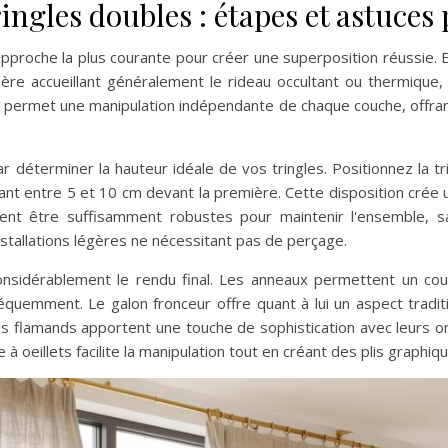
ingles doubles : étapes et astuces
proche la plus courante pour créer une superposition réussie. Ell
ère accueillant généralement le rideau occultant ou thermique,
on permet une manipulation indépendante de chaque couche, offrant
r déterminer la hauteur idéale de vos tringles. Positionnez la 
 avant entre 5 et 10 cm devant la première. Cette disposition crée
ent être suffisamment robustes pour maintenir l'ensemble, 
nstallations légères ne nécessitant pas de perçage.
nsidérablement le rendu final. Les anneaux permettent un couli
quemment. Le galon fronceur offre quant à lui un aspect traditi
lis flamands apportent une touche de sophistication avec leurs o
 oeillets facilite la manipulation tout en créant des plis graphi