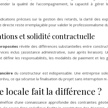
hender la qualité de l’accompagnement, la capacité à gérer le
ications précises sur la gestion des retards, la clarté des expl
directe reste irremplaçable pour valider le professionnalisme du
ions et solidité contractuelle
proposées
révèle des différences substantielles entre construct
ces inclus (assistance administrative, suivi après livraison). U
ent définir les responsabilités, les modalités de paiement et le
nancière
du constructeur est indispensable. Une entreprise sol
, ce qui sécurise la finalisation du projet sans interruption ni
 locale fait la différence ?
néficie d’une connaissance approfondie des contraintes géote
Ce savoir-faire spécifique facilite la constitution des dossiers, 