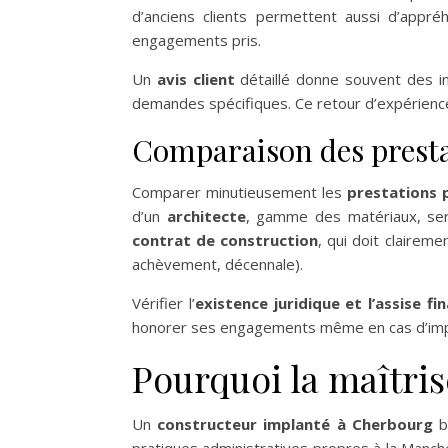
d’anciens clients permettent aussi d’appré
engagements pris.
Un
avis client
détaillé donne souvent des ind
demandes spécifiques. Ce retour d’expérience 
Comparaison des prestat
Comparer minutieusement les
prestations 
d’un
architecte
, gamme des matériaux, servi
contrat de construction
, qui doit clairem
achèvement, décennale).
Vérifier l’
existence juridique et l’assise fi
honorer ses engagements même en cas d’imprévu
Pourquoi la maîtrise
Un
constructeur implanté à Cherbourg
bé
pratiques administratives propres à la Manche. 