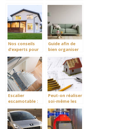
une solution
espaces – Home
sous-estimee
Dome
Nos conseils
Guide afin de
d’experts pour
bien organiser
l’achat d’une
votre maison
maison
Escalier
Peut-on réaliser
escamotable :
soi-même les
pour quels
plans de sa
usages ?
maison ?