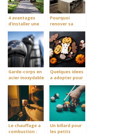
4 avantages
Pourquoi
d’installer une
renover sa
pergola dans
cuisine
votre jardin
entierement ?
Garde-corps en
Quelques idees
acier inoxydable
a adopter pour
: les avantages
faire sa
decoration
Halloween en
DIY
Le chauffage a
Un billard pour
combustion :
les petits