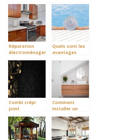
efforts
Réparation
Quels sont les
électroménager
avantages
: les avantages
d’une piscine
de faire appel
pour sa maison
aux
?
professionnels
du métier
Combi crépi
Comment
joint
installer un
espace de
douche en sous
pente ?