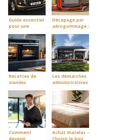
Guide essentiel
Décapage par
pour une
aérogommage :
recherche
le manuel
immobilière
essentiel pour
réussie
les débutants
Recettes de
Les démarches
viandes
administratives
moelleuses :
essentielles
four à chaleur
pour installer le
pulsée ou
meilleur kit
chaleur
solaire en
tournante,
autoconsommation
lequel choisir ?
Comment
Achat matelas –
devenir
Choisir le bon