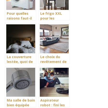
Pour quelles
Le frigo XXL
raisons faut-il
pour les
opter pour la
familles
pompe a
nombreuses
chaleur ?
La couverture
Le choix du
lestée, quoi de
revêtement de
plus normal
sol à son
pour une qualité
importance.
de sommeil
Ma salle de bain
Aspirateur
bien équipée
robot : fini les