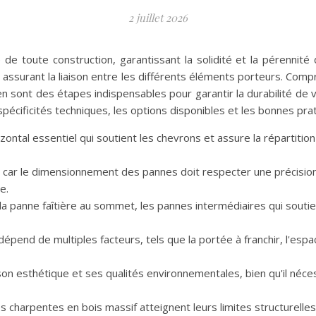
2 juillet 2026
 de toute construction, garantissant la solidité et la pérennit
 assurant la liaison entre les différents éléments porteurs. Compr
en sont des étapes indispensables pour garantir la durabilité d
pécificités techniques, les options disponibles et les bonnes pra
ontal essentiel qui soutient les chevrons et assure la répartiti
 car le dimensionnement des pannes doit respecter une précision
e.
: la panne faîtière au sommet, les pannes intermédiaires qui soutie
épend de multiples facteurs, tels que la portée à franchir, l'es
on esthétique et ses qualités environnementales, bien qu'il néces
charpentes en bois massif atteignent leurs limites structurelles,