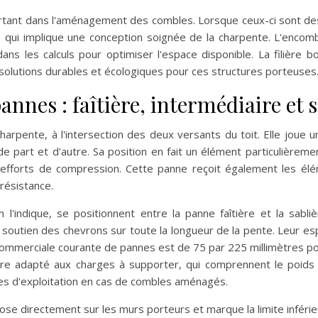
ant dans l'aménagement des combles. Lorsque ceux-ci sont desti
e qui implique une conception soignée de la charpente. L'enco
ns les calculs pour optimiser l'espace disponible. La filière bo
 solutions durables et écologiques pour ces structures porteuses
annes : faîtière, intermédiaire et 
arpente, à l'intersection des deux versants du toit. Elle joue un 
part et d'autre. Sa position en fait un élément particulièrement
 efforts de compression. Cette panne reçoit également les él
résistance.
'indique, se positionnent entre la panne faîtière et la sabliè
soutien des chevrons sur toute la longueur de la pente. Leur es
n commerciale courante de pannes est de 75 par 225 millimètres
e adapté aux charges à supporter, qui comprennent le poids d
ges d'exploitation en cas de combles aménagés.
se directement sur les murs porteurs et marque la limite inférieur