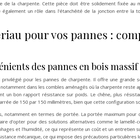
re de la charpente. Cette pièce doit être solidement fixée au 
 également un rôle dans l'étanchéité de la jonction entre la t
riau pour vos pannes : comp
énients des pannes en bois massif
 privilégié pour les pannes de charpente. Il offre une grande so
, notamment dans les combles aménagés où la charpente reste app
tent un bon rapport résistance sur poids. Le chêne, plus résis
rrée de 150 par 150 millimètres, bien que cette configuration so
tes, notamment en termes de portée. La portée maximum pour c
aire d'opter pour des solutions alternatives comme le lamellé-co
ophages et l'humidité, ce qui représente un coût et un entretien
ésistance mécanique, ce qui impose des précautions particulières l